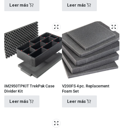
Leer más
Leer más
$
4,100.00
$
910.00
iM2950TPKIT TrekPak Case
V200FS 4 pc. Replacement
Divider Kit
Foam Set
Leer más
Leer más
$
6,600.00
$
460.00