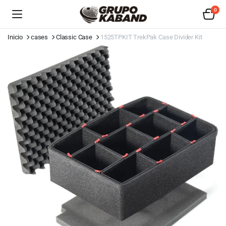
0
Inicio
cases
Classic Case
1525TPKIT TrekPak Case Divider Kit