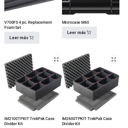
V700FS 4 pc. Replacement
Microcase M60
Foam Set
Leer más
Leer más
$
1,090.00
$
1,160.00
iM2100TPKIT TrekPak Case
iM2600TPKIT TrekPak Case
Divider Kit
Divider Kit