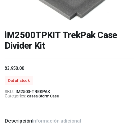
iM2500TPKIT TrekPak Case
Divider Kit
$
3,950.00
Out of stock
SKU:
IM2500-TREKPAK
Categories:
cases
,
Storm Case
Descripción
Información adicional