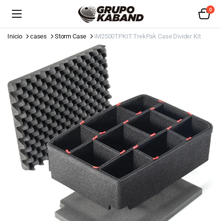
0
Inicio
cases
Storm Case
iM2500TPKIT TrekPak Case Divider Kit