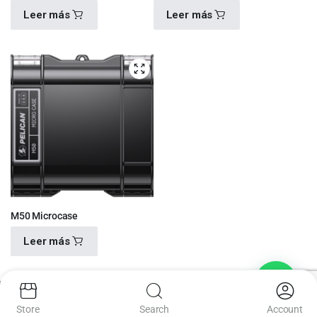
Leer más
Leer más
$
2,090.00
$
4,100.00
M50 Microcase
Leer más
$
880.00
Store
Search
Account