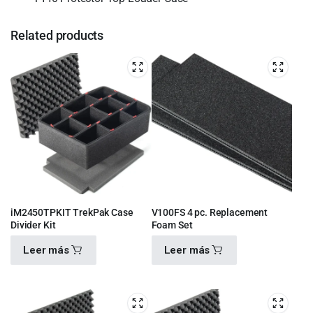
Related products
iM2450TPKIT TrekPak Case
V100FS 4 pc. Replacement
Divider Kit
Foam Set
Leer más
Leer más
$
4,100.00
$
460.00