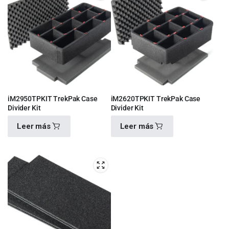
iM2950TPKIT TrekPak Case
iM2620TPKIT TrekPak Case
Divider Kit
Divider Kit
Leer más
Leer más
$
6,600.00
$
4,930.00