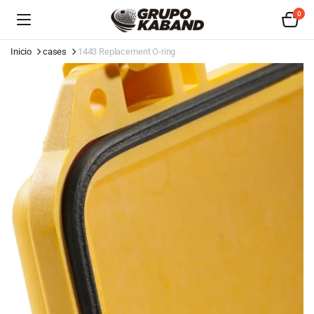
0
Inicio
cases
1443 Replacement O-ring