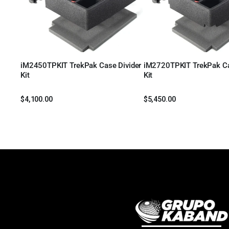
iM2450TPKIT TrekPak Case Divider
iM2720TPKIT TrekPak Ca
Leer más
Leer más
Kit
Kit
$
4,100.00
$
5,450.00