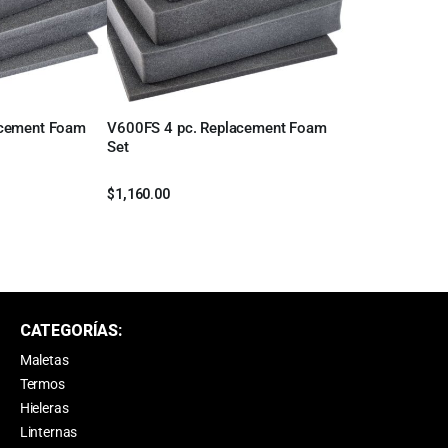
acement Foam
V600FS 4 pc. Replacement Foam
Leer más
Set
$
1,160.00
CATEGORÍAS:
Maletas
Termos
Hieleras
Linternas