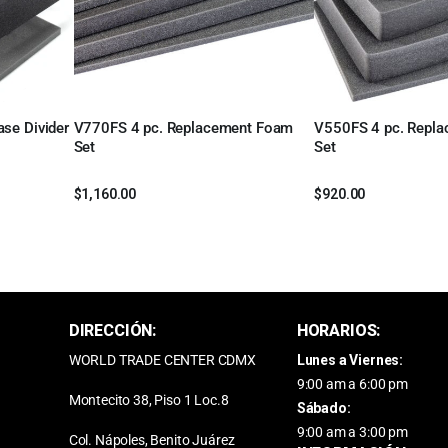
se Divider
V770FS 4 pc. Replacement Foam
V550FS 4 pc. Repl
Leer más
Leer más
Set
Set
$
1,160.00
$
920.00
DIRECCIÓN:
HORARIOS:
WORLD TRADE CENTER CDMX
Lunes a Viernes:
9:00 am a 6:00 pm
Montecito 38, Piso 1 Loc.8
Sábado:
9:00 am a 3:00 pm
Col. Nápoles, Benito Juárez