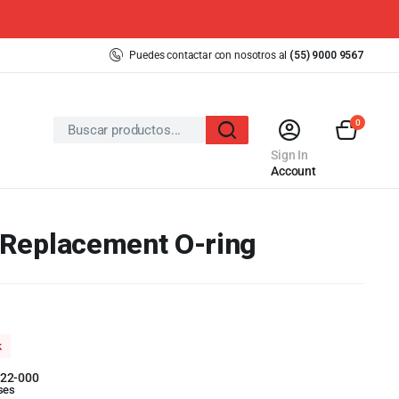
Puedes contactar con nosotros al
(55) 9000 9567
0
Sign In
Account
 Replacement O-ring
k
22-000
ses