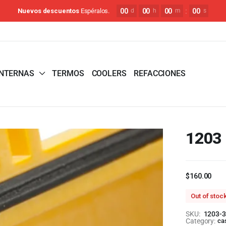
00
00
00
:
00
Nuevos descuentos
Espéralos.
d
h
m
s
INTERNAS
TERMOS
COOLERS
REFACCIONES
1203
$
160.00
Out of stoc
SKU:
1203-3
Category:
ca