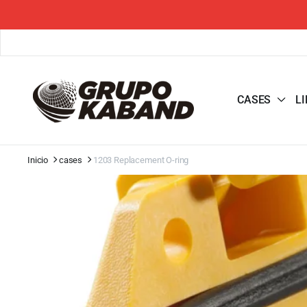
CASES
L
Inicio
cases
1203 Replacement O-ring