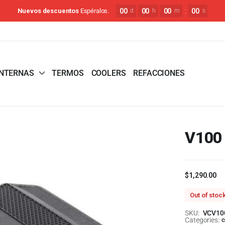
00
00
00
:
00
Nuevos descuentos
Espéralos.
d
h
m
s
INTERNAS
TERMOS
COOLERS
REFACCIONES
V100 
$
1,290.00
Out of stoc
SKU:
VCV10
Categories:
c