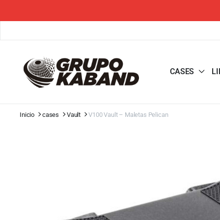
CASES
L
Inicio
cases
Vault
V100 Vault – Maletas Pelican