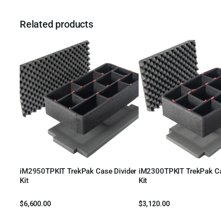
Related products
iM2950TPKIT TrekPak Case Divider
iM2300TPKIT TrekPak Ca
Leer más
Leer más
Kit
Kit
$
6,600.00
$
3,120.00