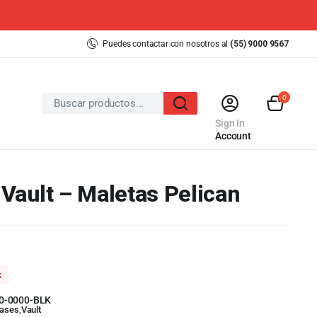
Puedes contactar con nosotros al
(55) 9000 9567
0
Sign In
Account
Vault – Maletas Pelican
k
0-0000-BLK
ases
,
Vault