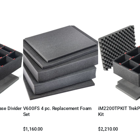
se Divider
V600FS 4 pc. Replacement Foam
iM2200TPKIT TrekPa
Leer más
Leer más
Set
Kit
$
1,160.00
$
2,210.00