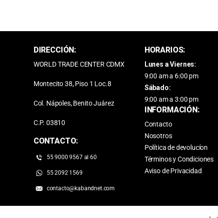
DIRECCIÓN:
HORARIOS:
WORLD TRADE CENTER CDMX
Lunes a Viernes:
9:00 am a 6:00 pm
Montecito 38, Piso 1 Loc.8
Sábado:
9:00 am a 3:00 pm
Col. Nápoles, Benito Juárez
INFORMACIÓN:
C.P. 03810
Contacto
Nosotros
CONTACTO:
Política de devolucíon
55 9000 9567 al 60
Términos y Condiciones
Aviso de Privacidad
55 2092 1569
contacto@kabandnet.com