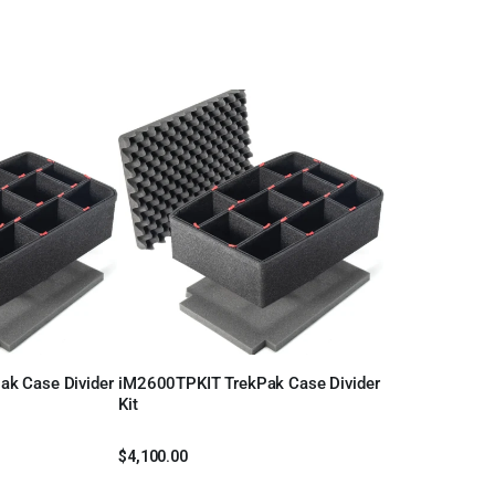
k Case Divider
iM2600TPKIT TrekPak Case Divider
Leer más
Kit
$
4,100.00