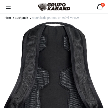
0
Inicio
Backpack
Mochila de protección móvil MPB25