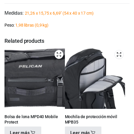
Medidas:
21,26 x 15,75 x 6,69″
(54 x 40 x 17 cm
)
Peso:
1,98 libras
(0,9 kg
)
Related products
Bolsa de lona MPD40 Mobile
Mochila de protección móvil
Protect
MPB35
Leer más
Leer más