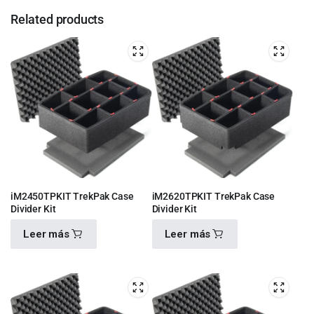
Related products
iM2450TPKIT TrekPak Case
iM2620TPKIT TrekPak Case
Divider Kit
Divider Kit
Leer más
Leer más
$
4,100.00
$
4,930.00