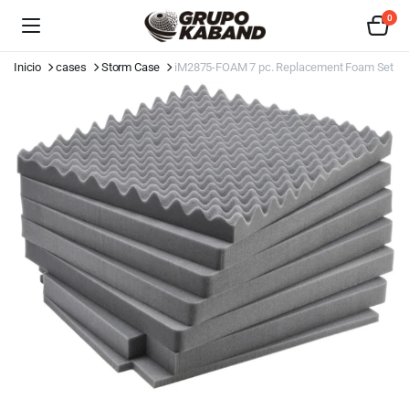
0
Inicio
cases
Storm Case
iM2875-FOAM 7 pc. Replacement Foam Set