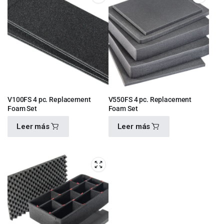
V100FS 4 pc. Replacement
V550FS 4 pc. Replacement
Foam Set
Foam Set
Leer más
Leer más
$
460.00
$
920.00