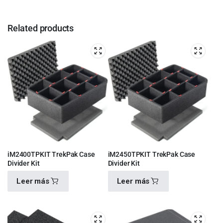
Related products
iM2400TPKIT TrekPak Case
iM2450TPKIT TrekPak Case
Divider Kit
Divider Kit
Leer más
Leer más
$
4,100.00
$
4,100.00