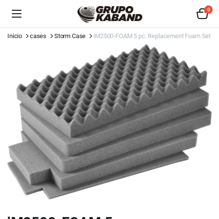
0
Inicio
cases
Storm Case
iM2500-FOAM 5 pc. Replacement Foam Set