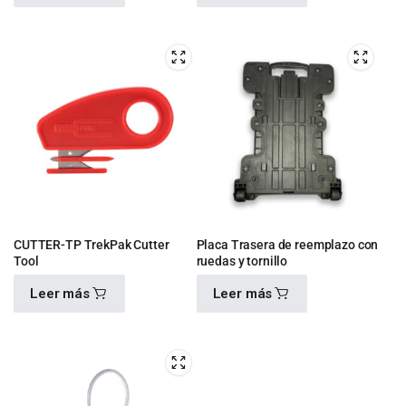
$
440.00
$
170.00
CUTTER-TP TrekPak Cutter
Placa Trasera de reemplazo con
Tool
ruedas y tornillo
Leer más
Leer más
$
350.00
$
0.00