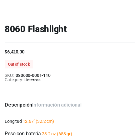
8060 Flashlight
$
6,420.00
Out of stock
SKU:
080600-0001-110
Category:
Linternas
Descripción
Información adicional
Longitud
12.67″
(32.2 cm
)
Peso con batería
23.2 oz
(658 gr
)