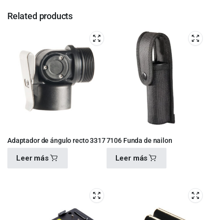
Related products
Adaptador de ángulo recto 3317
7106 Funda de nailon
Leer más
Leer más
$
600.00
$
380.00