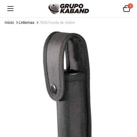
0
Inicio
Linternas
7606 Funda de nailon