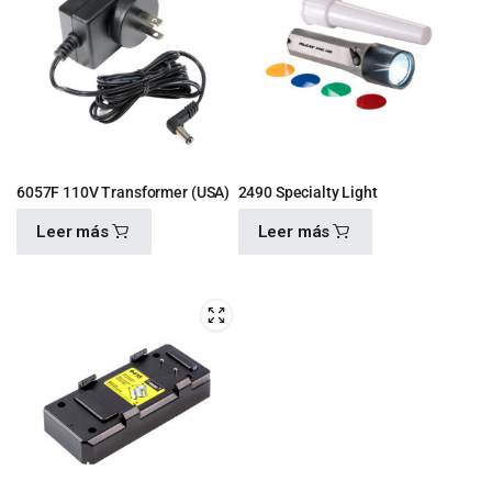
6057F 110V Transformer (USA)
2490 Specialty Light
Leer más
Leer más
$
600.00
$
2,330.00