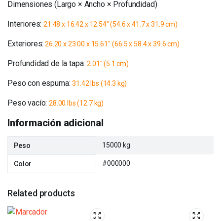
Dimensiones (Largo × Ancho × Profundidad)
Interiores:
21.48 x 16.42 x 12.54″
(54.6 x 41.7 x 31.9 cm)
Exteriores:
26.20 x 23.00 x 15.61″
(66.5 x 58.4 x 39.6 cm)
Profundidad de la tapa:
2.01″ (5.1 cm)
Peso con espuma:
31.42 lbs (14.3 kg)
Peso vacío:
28.00 lbs (12.7 kg)
Información adicional
15000 kg
Peso
#000000
Color
Related products