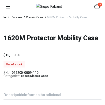
0
Inicio
cases
Classic Case
1620M Protector Mobility Case
1620M Protector Mobility Case
$
15,110.00
Out of stock
SKU:
016200-0009-110
Categories:
cases
,
Classic Case
Descripción
Información adicional