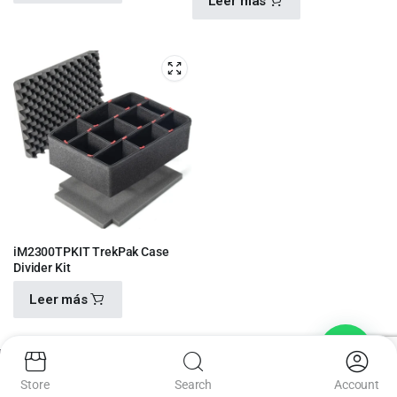
Leer más
$
770.00
$
960.00
iM2300TPKIT TrekPak Case
Divider Kit
Leer más
$
3,120.00
Store
Search
Account