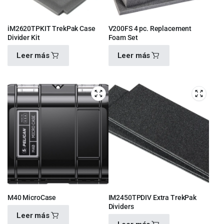
iM2620TPKIT TrekPak Case
V200FS 4 pc. Replacement
Divider Kit
Foam Set
Leer más
Leer más
$
4,930.00
$
460.00
M40 MicroCase
IM2450TPDIV Extra TrekPak
Dividers
Leer más