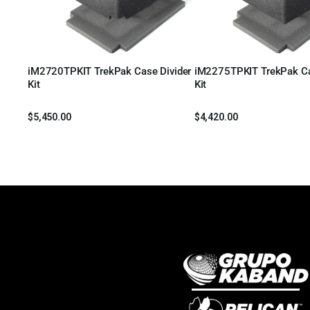
iM2720TPKIT TrekPak Case Divider
iM2275TPKIT TrekPak Ca
Leer más
Leer más
Kit
Kit
$
5,450.00
$
4,420.00