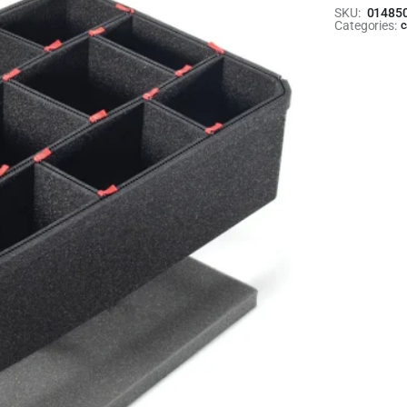
SKU:
01485
Categories:
c