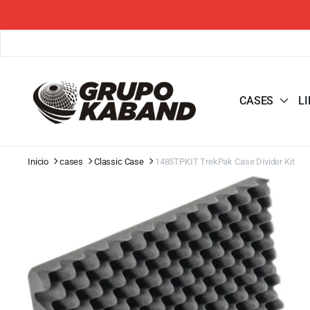
CASES
L
Inicio
cases
Classic Case
1485TPKIT TrekPak Case Divider Kit