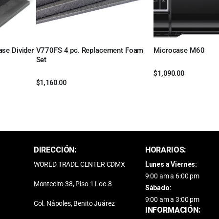
Leer más
se Divider
V770FS 4 pc. Replacement Foam
Microcase M60
Leer más
Set
$
1,090.00
$
1,160.00
DIRECCIÓN:
HORARIOS:
WORLD TRADE CENTER CDMX
Lunes a Viernes:
9:00 am a 6:00 pm
Montecito 38, Piso 1 Loc.8
Sábado:
9:00 am a 3:00 pm
Col. Nápoles, Benito Juárez
INFORMACIÓN: