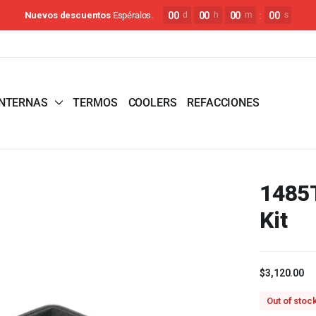
00
00
00
:
00
Nuevos descuentos
Espéralos.
d
h
m
s
INTERNAS
TERMOS
COOLERS
REFACCIONES
1485
Kit
$
3,120.00
Out of stoc