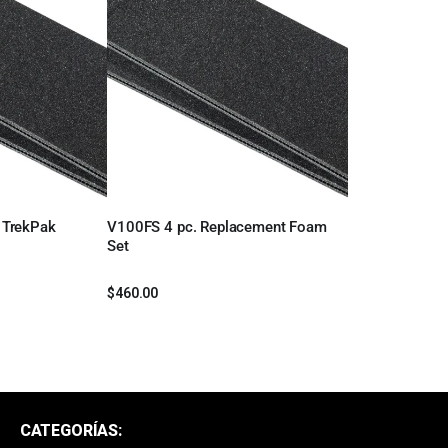
 TrekPak
V100FS 4 pc. Replacement Foam
Leer más
Set
$
460.00
CATEGORÍAS: