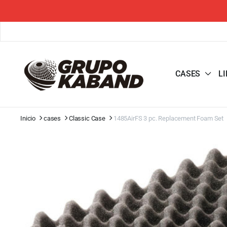
CASES
L
Inicio
cases
Classic Case
1485AirFS 3 pc. Replacement Foam Set