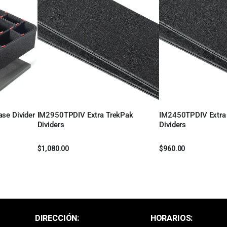
se Divider
IM2950TPDIV Extra TrekPak
IM2450TPDIV Extra
Leer más
Leer más
Dividers
Dividers
$
1,080.00
$
960.00
DIRECCIÓN:
HORARIOS: