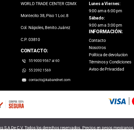
WORLD TRADE CENTER CDMX
Lunes a Viernes:
9:00 am a 6:00 pm
Montecito 38, Piso 1 Loc.8
Sábado:
9:00 am a 3:00 pm
Col. Nápoles, Benito Juárez
INFORMACIÓN:
C.P. 03810
Contacto
Nosotros
CONTACTO:
Política de devolucíon
55 9000 9567 al 60
Términos y Condiciones
Aviso de Privacidad
55 2092 1569
contacto@kabandnet.com
 S.A De C.V. Todos los derechos reservados. Precios en pesos mexicanos c