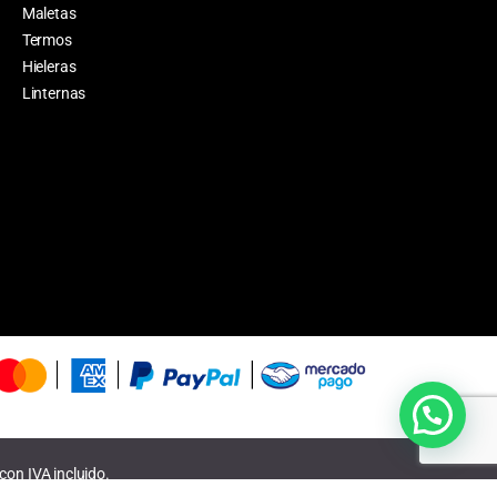
Maletas
Termos
Hieleras
Linternas
on IVA incluido.