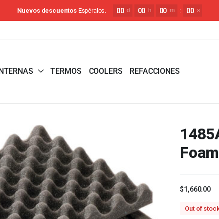
00
00
00
:
00
Nuevos descuentos
Espéralos.
d
h
m
s
INTERNAS
TERMOS
COOLERS
REFACCIONES
1485A
Foam
$
1,660.00
Out of stoc