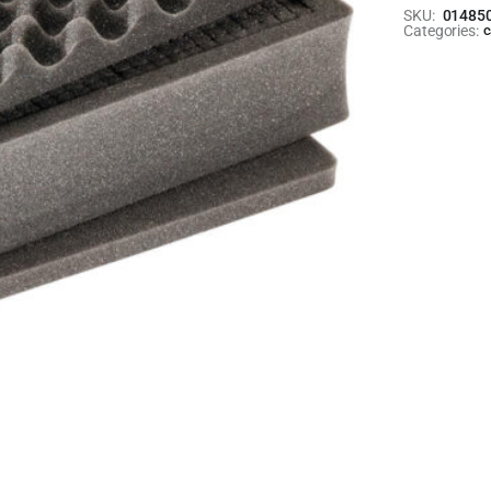
SKU:
01485
Categories:
c