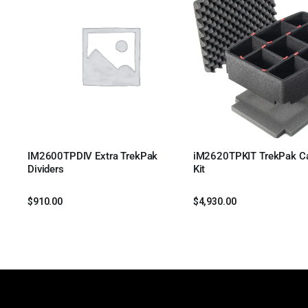
IM2600TPDIV Extra TrekPak
iM2620TPKIT TrekPak Ca
Leer más
Leer más
Dividers
Kit
$
910.00
$
4,930.00