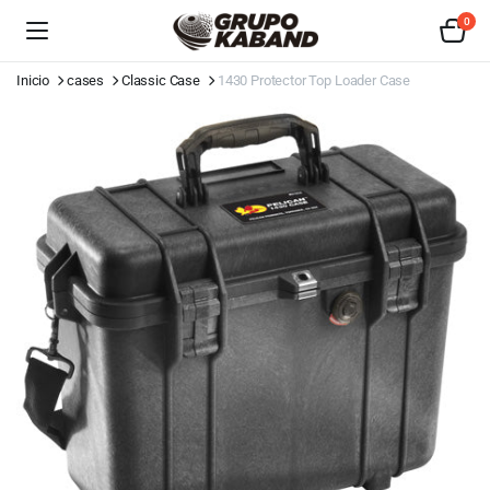
0
Inicio
cases
Classic Case
1430 Protector Top Loader Case