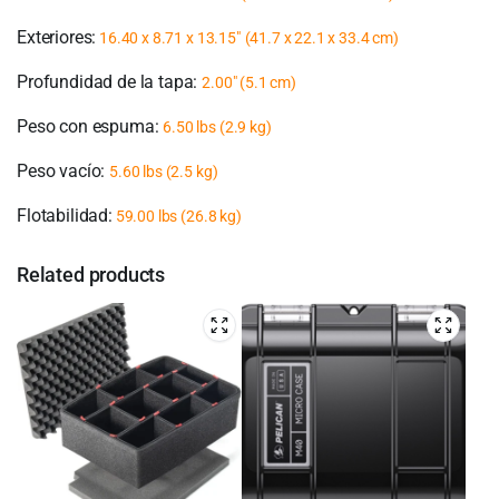
Exteriores:
16.40 x 8.71 x 13.15″
(41.7 x 22.1 x 33.4 cm)
Profundidad de la tapa:
2.00″ (5.1 cm)
Peso con espuma:
6.50 lbs (2.9 kg)
Peso vacío:
5.60 lbs (2.5 kg)
Flotabilidad:
59.00 lbs (26.8 kg)
Related products