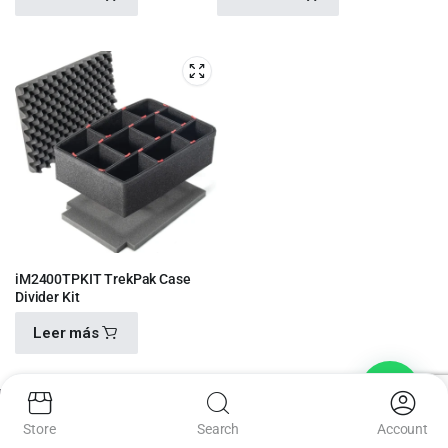
$
5,450.00
$
3,120.00
iM2400TPKIT TrekPak Case
Divider Kit
Leer más
$
4,100.00
Store
Search
Account