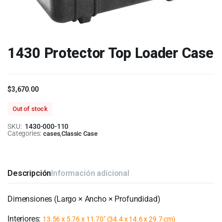
1430 Protector Top Loader Case
$
3,670.00
Out of stock
SKU:
1430-000-110
Categories:
cases
,
Classic Case
Descripción
Información adicional
Dimensiones (Largo × Ancho × Profundidad)
Interiores:
13.56 x 5.76 x 11.70″
(34.4 x 14.6 x 29.7 cm)