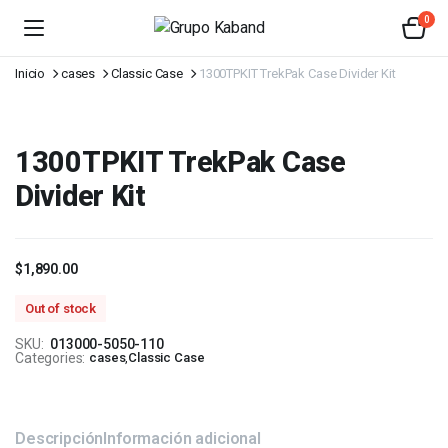
0
Inicio
cases
Classic Case
1300TPKIT TrekPak Case Divider Kit
1300TPKIT TrekPak Case
Divider Kit
$
1,890.00
Out of stock
SKU:
013000-5050-110
Categories:
cases
,
Classic Case
Descripción
Información adicional