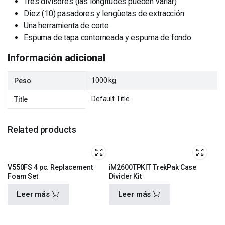
Tres divisores (las longitudes pueden variar)
Diez (10) pasadores y lengüetas de extracción
Una herramienta de corte
Espuma de tapa contorneada y espuma de fondo
Información adicional
1000 kg
Peso
Default Title
Title
Related products
V550FS 4 pc. Replacement
iM2600TPKIT TrekPak Case
Foam Set
Divider Kit
Leer más
Leer más
$
920.00
$
4,100.00