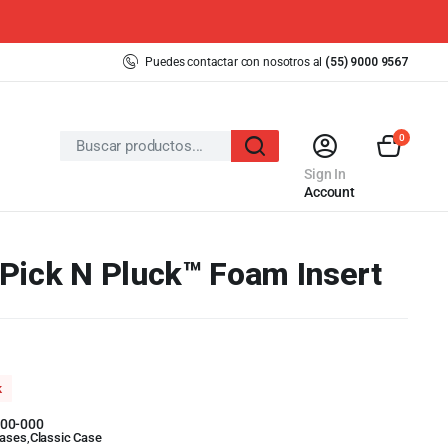
Puedes contactar con nosotros al
(55) 9000 9567
0
Sign In
Account
Pick N Pluck™ Foam Insert
k
00-000
ases
,
Classic Case