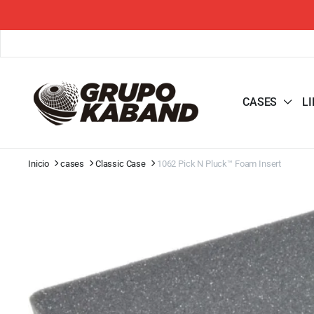
CASES
L
Inicio
cases
Classic Case
1062 Pick N Pluck™ Foam Insert