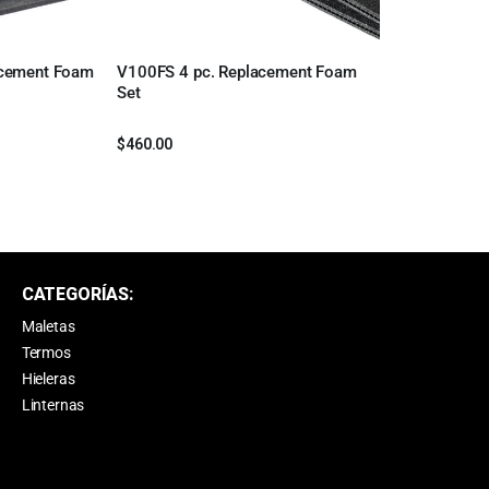
acement Foam
V100FS 4 pc. Replacement Foam
Leer más
Set
$
460.00
CATEGORÍAS:
Maletas
Termos
Hieleras
Linternas