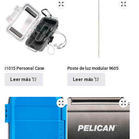
i1015 Personal Case
Poste de luz modular 9605
Leer más
Leer más
$
1,815.00
$
1,914.00