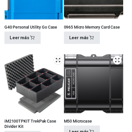
G40 Personal Utility Go Case
0965 Micro Memory Card Case
Leer más
Leer más
$
1,056.00
$
792.00
iM2100TPKIT TrekPak Case
M50 Microcase
Divider Kit
Leer más