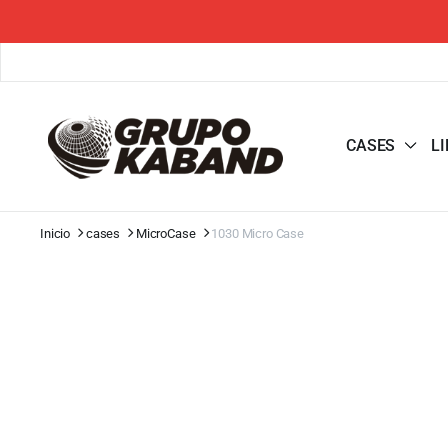
CASES
L
Inicio
cases
MicroCase
1030 Micro Case