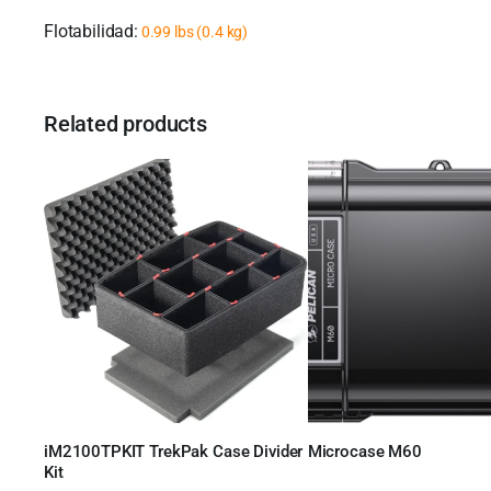
Flotabilidad:
0.99 lbs (0.4 kg)
Related products
Leer más
iM2100TPKIT TrekPak Case Divider
Microcase M60
Leer más
Kit