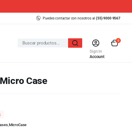
Puedes contactar con nosotros al
(55) 9000 9567
0
Sign In
Account
 Micro Case
k
ases
,
MicroCase