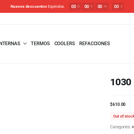
00
00
00
:
00
Nuevos descuentos
Espéralos.
d
h
m
s
INTERNAS
TERMOS
COOLERS
REFACCIONES
1030
$
610.00
Out of stoc
Categories:
c