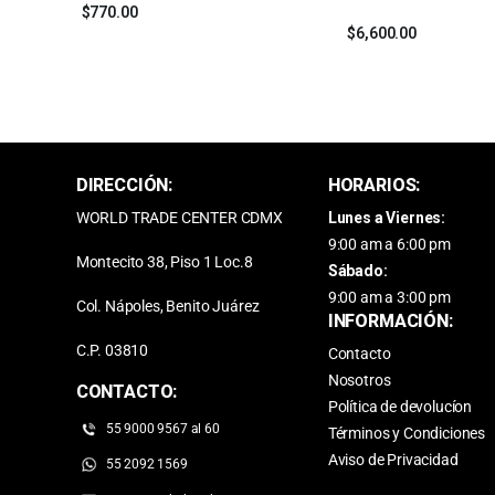
$
770.00
$
6,600.00
DIRECCIÓN:
HORARIOS:
WORLD TRADE CENTER CDMX
Lunes a Viernes:
9:00 am a 6:00 pm
Montecito 38, Piso 1 Loc.8
Sábado:
9:00 am a 3:00 pm
Col. Nápoles, Benito Juárez
INFORMACIÓN:
C.P. 03810
Contacto
Nosotros
CONTACTO:
Política de devolucíon
55 9000 9567 al 60
Términos y Condiciones
Aviso de Privacidad
55 2092 1569