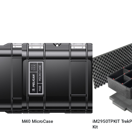
Leer más
M40 MicroCase
iM2950TPKIT TrekPa
Leer más
Kit