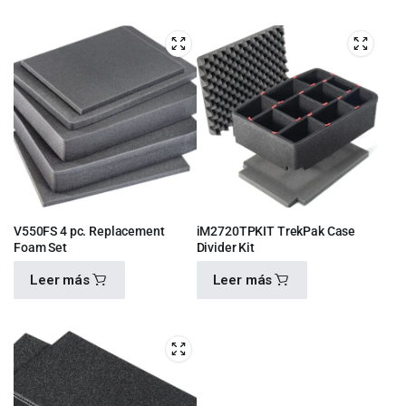
$
460.00
$
460.00
V550FS 4 pc. Replacement
iM2720TPKIT TrekPak Case
Foam Set
Divider Kit
Leer más
Leer más
$
920.00
$
5,450.00