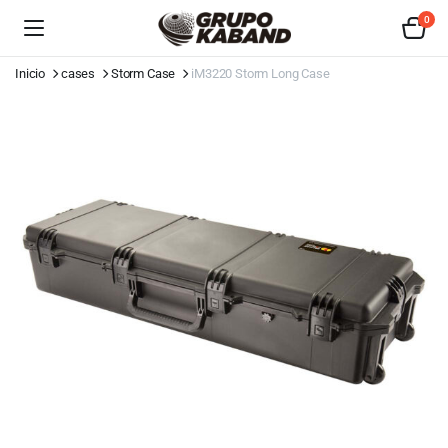
0
Inicio
cases
Storm Case
iM3220 Storm Long Case