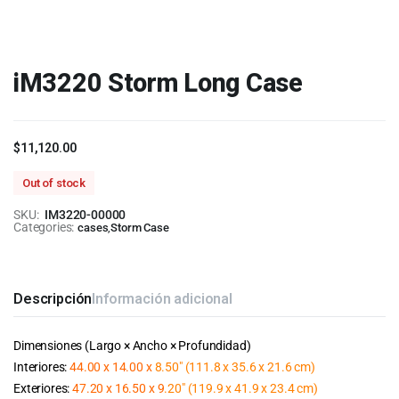
iM3220 Storm Long Case
$
11,120.00
Out of stock
SKU:
IM3220-00000
Categories:
cases
,
Storm Case
Descripción
Información adicional
Dimensiones (Largo × Ancho × Profundidad)
Interiores:
44.00 x 14.00 x
8.50″ (111.8 x 35.6 x 21.6 cm)
Exteriores:
47.20 x 16.50 x 9
.20″ (119.9 x 41.9 x 23.4 cm)