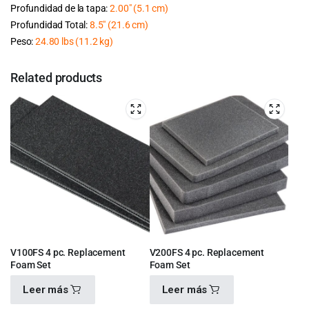
Profundidad de la tapa:
2.00″
(5.1 cm
)
Profundidad Total:
8.5″
(21.6 cm
)
Peso:
24.80 lbs
(11.2 kg
)
Related products
V100FS 4 pc. Replacement
V200FS 4 pc. Replacement
Foam Set
Foam Set
Leer más
Leer más