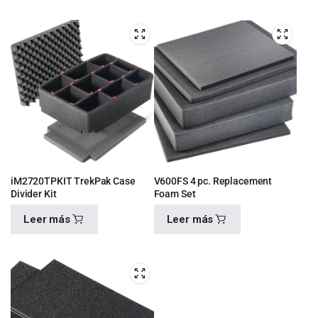
$
1,110.00
$
4,420.00
iM2720TPKIT TrekPak Case
V600FS 4 pc. Replacement
Divider Kit
Foam Set
Leer más
Leer más
$
5,450.00
$
1,160.00