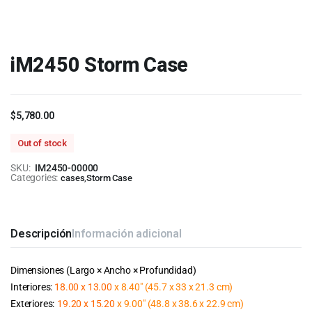
iM2450 Storm Case
$
5,780.00
Out of stock
SKU:
IM2450-00000
Categories:
cases
,
Storm Case
Descripción
Información adicional
Dimensiones (Largo × Ancho × Profundidad)
Interiores:
18.00 x 13.00
x 8.40″ (45.7 x 33 x 21.3 cm)
Exteriores:
19.20 x 15.20
x 9.00″ (48.8 x 38.6 x 22.9 cm)