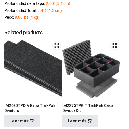
Profundidad de la tapa:
2.00″
(5.1 cm
)
Profundidad Total:
8.4″
(21.3 cm
)
Peso:
8.90 lbs
(4 kg
)
Related products
IM2620TPDIV Extra TrekPak
iM2275TPKIT TrekPak Case
Dividers
Divider Kit
Leer más
Leer más