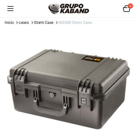
0
Inicio
cases
Storm Case
iM2450 Storm Case