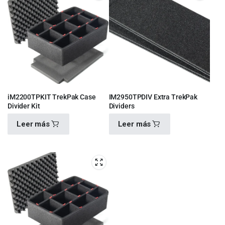
iM2200TPKIT TrekPak Case
IM2950TPDIV Extra TrekPak
Divider Kit
Dividers
Leer más
Leer más
$
2,210.00
$
1,080.00