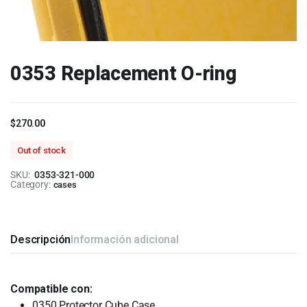
0353 Replacement O-ring
$
270.00
Out of stock
SKU:
0353-321-000
Category:
cases
Descripción
Información adicional
Compatible con:
0350 Protector Cube Case