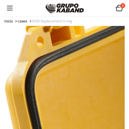
0
Inicio
cases
0353 Replacement O-ring