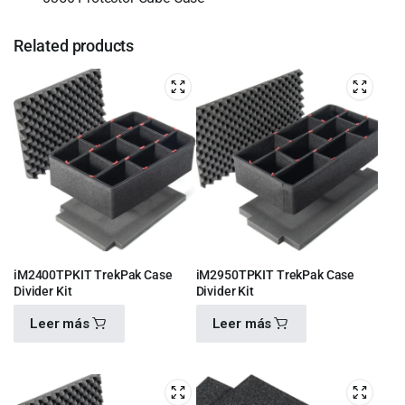
Related products
iM2400TPKIT TrekPak Case
iM2950TPKIT TrekPak Case
Divider Kit
Divider Kit
Leer más
Leer más
$
4,100.00
$
6,600.00